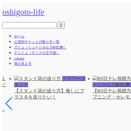
oshigoto-life
ホーム
公演別チケットの取り方一覧
刀ミュ（ミュージカル刀剣乱舞）
テニミュ（テニスの王子様）
column
席の見え方
フラワース
タンド
ージカル刀剣乱舞
【スタンド花の送り方】推しにフ
【BS日テレ視聴
ラスタを送りたい！
プニング・セレモニ
よ
..