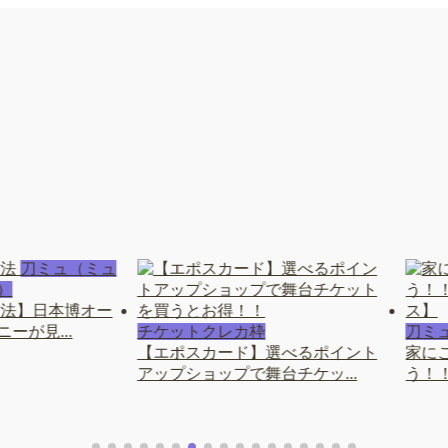
刀ミュ（ミュ
）
方法】日本博オー
ーが見...
チケットクレカ枠
刀ミ
【エポスカード】選べるポイント
家に
アップショップで舞台チケッ...
う！！