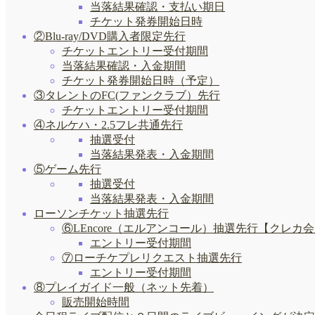
当落結果確認・支払い期日
チケット発券開始日時
②Blu-ray/DVD購入者限定先行
チケットエントリー受付期間
当落結果確認・入金期間
チケット発券開始日時（予定）
③タレントのFC(ファンクラブ）先行
チケットエントリー受付期間
④ネルケハ・2.5フレ共通先行
抽選受付
当落結果発表・入金期間
⑤ゲーム先行
抽選受付
当落結果発表・入金期間
ローソンチケット抽選先行
⑥LEncore（エルアンコール）抽選先行【クレカ
エントリー受付期間
⑦ローチケプレリクエスト抽選先行
エントリー受付期間
⑧プレイガイド一般（ネット先着）
販売開始時間