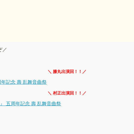
ぞ／
＼ 膝丸出演回！！／
五周年記念 壽 乱舞音曲祭
＼ 村正出演回！！／
舞』 五周年記念 壽 乱舞音曲祭