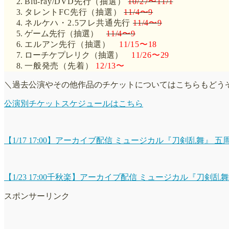
Blu-ray/DVD先行（抽選）
10/27〜11/1
タレントFC先行（抽選）
11/4〜9
ネルケハ・2.5フレ共通先行
11/4〜9
ゲーム先行（抽選）
11/4〜9
エルアン先行（抽選）
11/15〜18
ローチケプレリク（抽選）
11/26〜29
一般発売（先着）
12/13〜
＼過去公演やその他作品のチケットについてはこちらもどう
公演別チケットスケジュールはこちら
【1/17 17:00】アーカイブ配信 ミュージカル『刀剣乱舞』 
【1/23 17:00千秋楽】アーカイブ配信 ミュージカル『刀剣乱
スポンサーリンク