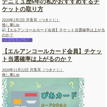
テニミュ歴6年の私がおすすめするチ
ケットの取り方
2020年2月2日
月兎耳（つきとじ）
推し事Life
チケットクレカ枠
【エルアンコールカード会員】チケッ
ト当選確率は上がるのか？
2020年11月22日
月兎耳（つきとじ）
推し事Life