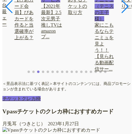
舞台
ード会
【2021年
ケットの
（テニス
りた
に最
員】ぴあ
最新】2.5
取り方
の王子
フェ
カードを
次元男子
様）
シー
作ると当
推しTVは
家にこも
を
amazon
選確率が
るならテ
プ...
上がる？
ニミュを
見よ
う！！
【見られ
る動画配
信サー...
＜景品表示法に基づく表記＞本サイトのコンテンツには、商品プロモーシ
ョンが含まれている場合があります。
チケットクレカ枠
Vpassチケットのクレカ枠におすすめカード
月兎耳（つきとじ）
2023年1月27日