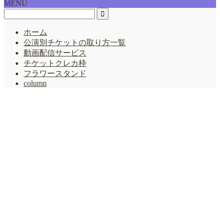
MENU
ー
ホーム
公演別チケットの取り方一覧
動画配信サービス
チケットクレカ枠
フラワースタンド
column