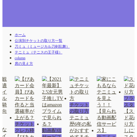
ホーム
公演別チケットの取り方一覧
刀ミュ（ミュージカル刀剣乱舞）
テニミュ（テニスの王子様）
column
席の見え方
フラ
チケット
スタ
の取り方
【ス
テニミュ
ド花
n
チケット
歴6年の私
り方
適な
クレカ枠
動画配信
がおすす
しに
タイ
【ぴあカ
サービス
めするチ
テニミュ
スタ