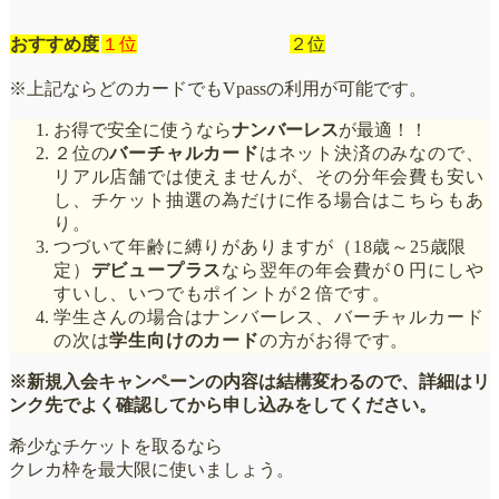
おすすめ度
１位
２位
※上記ならどのカードでもVpassの利用が可能です。
お得で安全に使うなら
ナンバーレス
が最適！！
２位の
バーチャルカード
はネット決済のみなので、
リアル店舗では使えませんが、その分年会費も安い
し、チケット抽選の為だけに作る場合はこちらもあ
り。
つづいて年齢に縛りがありますが（18歳～25歳限
定）
デビュープラス
なら翌年の年会費が０円にしや
すいし、いつでもポイントが２倍です。
学生さんの場合はナンバーレス、バーチャルカード
の次は
学生向けのカード
の方がお得です。
※新規入会キャンペーンの内容は結構変わるので、詳細はリ
ンク先でよく確認してから申し込みをしてください。
希少なチケットを取るなら
クレカ枠を最大限に使いましょう。