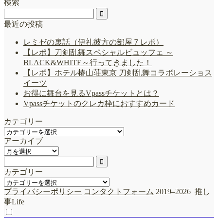
検索
最近の投稿
レミゼの裏話（伊礼彼方の部屋７レポ）
【レポ】刀剣乱舞スペシャルビュッフェ ～
BLACK&WHITE～行ってきました！
【レポ】ホテル椿山荘東京 刀剣乱舞コラボレーショス
イーツ
お得に舞台を見るVpassチケットとは？
Vpassチケットのクレカ枠におすすめカード
カテゴリー
カ
アーカイブ
テ
ア
ゴ
ー
リ
カ
ー
カテゴリー
イ
カ
ブ
プライバシーポリシー
コンタクトフォーム
2019–2026 推し
テ
事Life
ゴ
リ