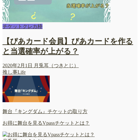
チケットクレカ枠
【ぴあカード会員】ぴあカードを作る
と当選確率が上がる？
2020年2月1日
月兎耳（つきとじ）
推し事Life
舞台『キングダム』チケットの取り方
お得に舞台を見るVpassチケットとは？