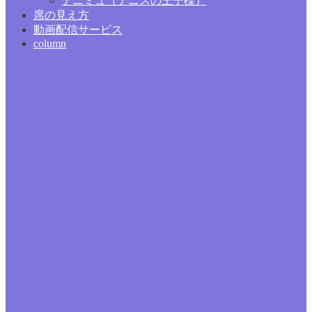
テニミュ（テニスの王子様）
席の見え方
動画配信サービス
column