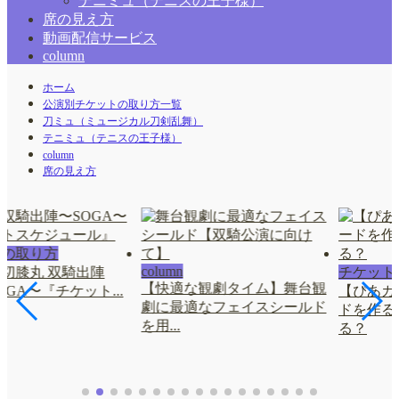
テニミュ（テニスの王子様）
席の見え方
動画配信サービス
column
ホーム
公演別チケットの取り方一覧
刀ミュ（ミュージカル刀剣乱舞）
テニミュ（テニスの王子様）
column
席の見え方
トの取り方
column
切膝丸 双騎出陣
チケット
【快適な観劇タイム】舞台観
SOGA〜『チケット...
【ぴあカ
劇に最適なフェイスシールド
ドを作る
を用...
る？