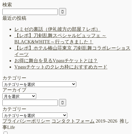
検索
最近の投稿
レミゼの裏話（伊礼彼方の部屋７レポ）
【レポ】刀剣乱舞スペシャルビュッフェ ～
BLACK&WHITE～行ってきました！
【レポ】ホテル椿山荘東京 刀剣乱舞コラボレーショス
イーツ
お得に舞台を見るVpassチケットとは？
Vpassチケットのクレカ枠におすすめカード
カテゴリー
カ
アーカイブ
テ
ア
ゴ
ー
リ
カ
ー
カテゴリー
イ
カ
ブ
プライバシーポリシー
コンタクトフォーム
2019–2026 推し
テ
事Life
ゴ
リ