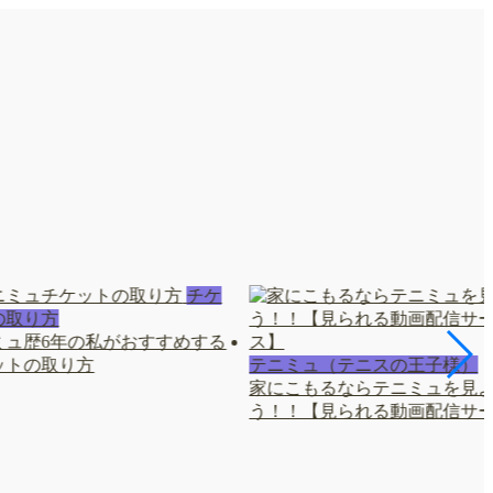
チケ
の取り方
ミュ歴6年の私がおすすめする
ットの取り方
テニミュ（テニスの王子様）
家にこもるならテニミュを見
う！！【見られる動画配信サー.