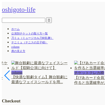
oshigoto-life
ホーム
公演別チケットの取り方一覧
刀ミュ（ミュージカル刀剣乱舞）
テニミュ（テニスの王子様）
column
席の見え方
column
チケットクレカ枠
【快適な観劇タイム】舞台観劇に
〜
【ぴあカード会員
最適なフェイスシールドを用...
作ると当選確率が
Checkout